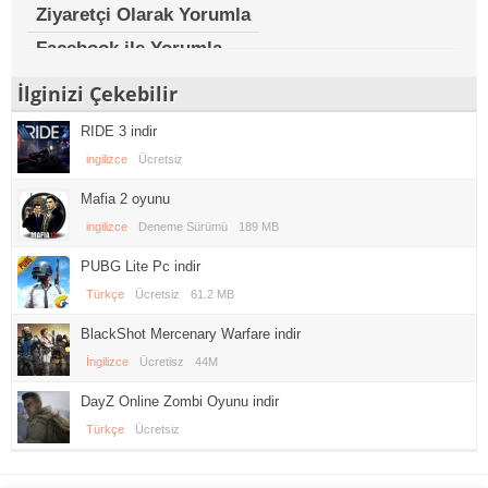
Ziyaretçi Olarak Yorumla
Facebook ile Yorumla
İlginizi Çekebilir
RIDE 3 indir
ingilizce
Ücretsiz
Mafia 2 oyunu
ingilizce
Deneme Sürümü
189 MB
PUBG Lite Pc indir
Türkçe
Ücretsiz
61.2 MB
BlackShot Mercenary Warfare indir
İngilizce
Ücretisz
44M
DayZ Online Zombi Oyunu indir
Türkçe
Ücretsiz