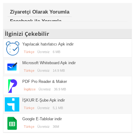
Ziyaretçi Olarak Yorumla
Facebook ile Yorumla
İlginizi Çekebilir
Yapılacak hatırlatıcı Apk indir
Türkçe
Ücretsiz
6 MB
Microsoft Whiteboard Apk indir
Türkçe
Ücretsiz
14.9 MB
PDF Pro Reader & Maker
İngilizce
Ücretsiz
36.9 MB
İŞKUR E-Şube Apk indir
Türkçe
Ücretsiz
5,1 MB
Google E-Tablolar indir
Türkçe
Ücretsiz
36M