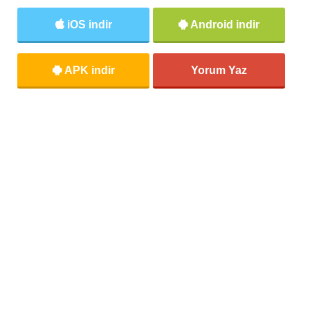
iOS indir
Android indir
APK indir
Yorum Yaz