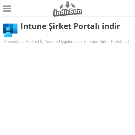
Intune Şirket Portalı indir
Android
Pc Oyunları
Anasayfa
››
Android İş Yazılım Uygulamaları
››
Intune Şirket Portalı indir
Windows
Android Oyunları
Apk Oyunları