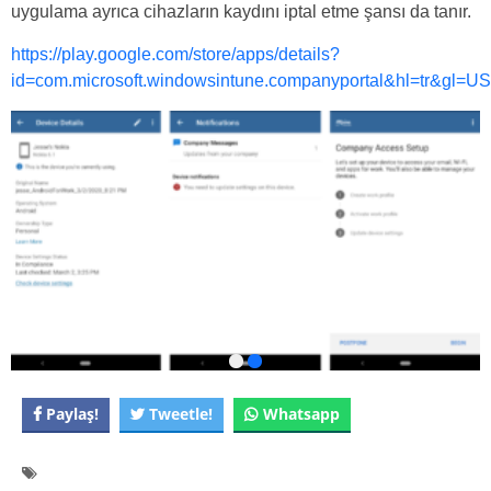
uygulama ayrıca cihazların kaydını iptal etme şansı da tanır.
https://play.google.com/store/apps/details?
id=com.microsoft.windowsintune.companyportal&hl=tr&gl=US
Paylaş!
Tweetle!
Whatsapp