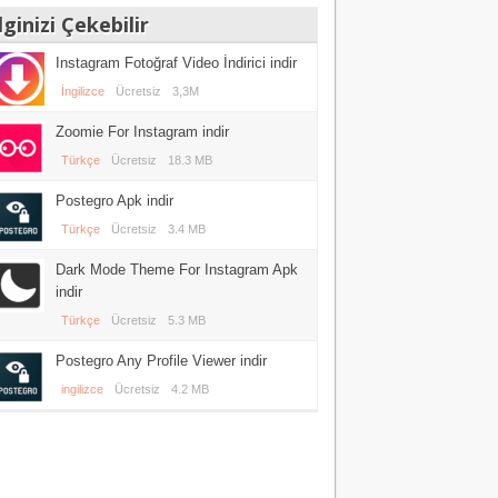
lginizi Çekebilir
Instagram Fotoğraf Video İndirici indir
İngilizce
Ücretsiz
3,3M
Zoomie For Instagram indir
Türkçe
Ücretsiz
18.3 MB
Postegro Apk indir
Türkçe
Ücretsiz
3.4 MB
Dark Mode Theme For Instagram Apk
indir
Türkçe
Ücretsiz
5.3 MB
Postegro Any Profile Viewer indir
ingilizce
Ücretsiz
4.2 MB