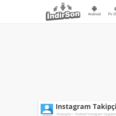
Android
Pc O
Instagram Takipç
Anasayfa
››
Android Instagram Uygulam