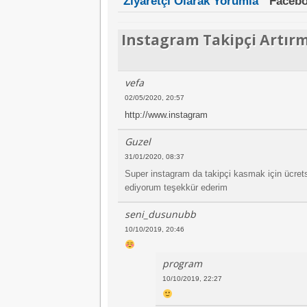
Ziyaretçi Olarak Yorumla
Facebo
Instagram Takipçi Artır
vefa
02/05/2020, 20:57
http://www.instagram
Guzel
31/01/2020, 08:37
Super instagram da takipçi kasmak için ücretsi
ediyorum teşekkür ederim
seni_dusunubb
10/10/2019, 20:46
program
10/10/2019, 22:27