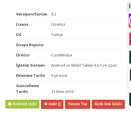
İ
Versiyon/Sürüm
3.2
Lisans
Ücretsiz
Dil
Türkçe
Dosya Boyutu
Üretici
CoreMedya
İşletim Sistemi
Android ve Mobil Tablet 4.0.3 ve üzeri
Eklenme Tarihi
9 yıl önce
Güncelleme
Tarihi
13 Ekim 2019
Android indir
indir
()
Yorum Yaz
Kırık link bildir