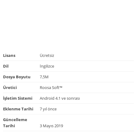
Lisans
Ücretsiz
Dil
İngilizce
Dosya Boyutu
7,5M
Üretici
Roosa Soft™
İşletim Sistemi
Android 4.1 ve sonrası
Eklenme Tarihi
7 yıl önce
Güncelleme
Tarihi
3 Mayıs 2019