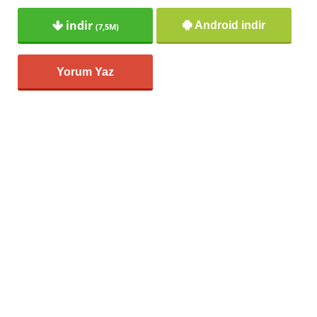
indir
Android indir
(7,5M)
Yorum Yaz