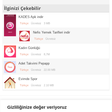
İlginizi Çekebilir
KADES Apk indir
Türkçe
Ücretsiz
3 MB
Nefis Yemek Tarifleri indir
Türkçe
Ücretsiz
Kadın Günlüğü
Türkçe
Ücretsiz
8,7M
Adet Takvimi Pepapp
Türkçe
Ücretsiz
22.00 MB
Evimde Spor
Türkçe
Ücretsiz
2.10 MB
Gezi Seyahat
indirvip apk
Gizliliğinize değer veriyoruz