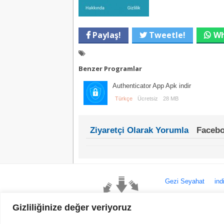
Paylaş!
Tweetle!
Wh
Benzer Programlar
Authenticator App Apk indir
Türkçe
Ücretsiz
28 MB
Ziyaretçi Olarak Yorumla
Facebo
Gezi Seyahat
ind
Youtube
R
Gizliliğinize değer veriyoruz
Sitemizden Son sürüm Program, Android Uygulama, An