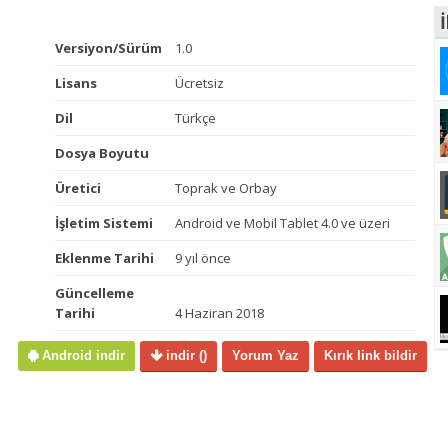
İ
Versiyon/Sürüm
1.0
Lisans
Ücretsiz
Dil
Türkçe
Dosya Boyutu
Üretici
Toprak ve Orbay
İşletim Sistemi
Android ve Mobil Tablet 4.0 ve üzeri
Eklenme Tarihi
9 yıl önce
Güncelleme
Tarihi
4 Haziran 2018
Android indir
indir
()
Yorum Yaz
Kırık link bildir