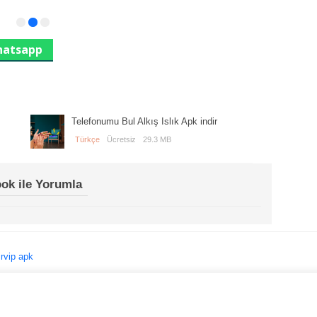
atsapp
Telefonumu Bul Alkış Islık Apk indir
Türkçe
Ücretsiz
29.3 MB
ok ile Yorumla
irvip apk
ss
Rss
droid Oyun, Apk Dosyalarını indirip güvenle bilgisayar ve cep telefonlarınızda kull