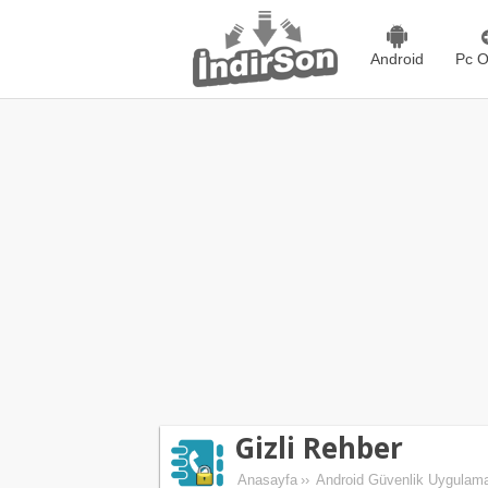
Android
Pc O
Gizli Rehber
Anasayfa
››
Android Güvenlik Uygulama