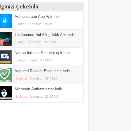
lginizi Çekebilir
Authenticator App Apk indir
Türkçe
Ücretsiz
28 MB
Telefonumu Bul Alkış Islık Apk indir
Türkçe
Ücretsiz
29.3 MB
Norton Internet Security apk indir
Türkçe
Süreli
28.1 MB
Adguard Reklam Engelleme indir
ingilizce
Ücretsiz
37.7 MB
Microsoft Authenticator indir
ingilizce
Ücretsiz
21.00 MB