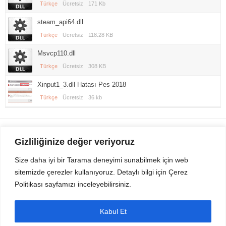
Türkçe
Ücretsiz
171 Kb
steam_api64.dll
Türkçe
Ücretsiz
118.28 KB
Msvcp110.dll
Türkçe
Ücretsiz
308 KB
Xinput1_3.dll Hatası Pes 2018
Türkçe
Ücretsiz
36 kb
Gezi Seyahat
indirvip apk
Gizliliğinize değer veriyoruz
Youtube
Rss
Size daha iyi bir Tarama deneyimi sunabilmek için web
sitemizde çerezler kullanıyoruz. Detaylı bilgi için Çerez
Sitemizden Son sürüm Program, Android Uygulama, Android Oyun, Apk
Politikası sayfamızı inceleyebilirsiniz.
Dosyalarını indirip güvenle bilgisayar ve cep telefonlarınızda kullanabilirsiniz.
İletişim için bizlere kasvax[@]hotmail.com adresinden ulaşabilirsiniz.
Tüm hakları saklıdır © 2014 - 2020 İzinsiz ve kaynak gösterilmeden alıntı
Kabul Et
yapılamaz.