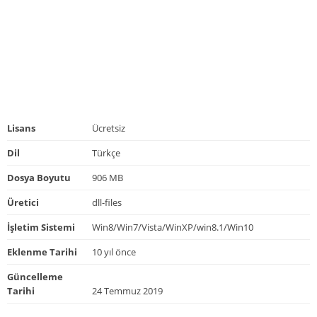
Lisans
Ücretsiz
Dil
Türkçe
Dosya Boyutu
906 MB
Üretici
dll-files
İşletim Sistemi
Win8/Win7/Vista/WinXP/win8.1/Win10
Eklenme Tarihi
10 yıl önce
Güncelleme
Tarihi
24 Temmuz 2019