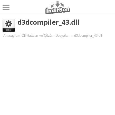
d3dcompiler_43.dll
Android
Pc Oyunları
Anasayfa
››
Dll Hataları ve Çözüm Dosyaları
››
d3dcompiler_43.dll
Windows
Android Oyunları
Apk Oyunları