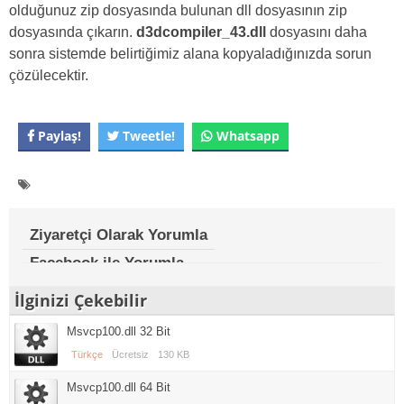
olduğunuz zip dosyasında bulunan dll dosyasının zip
dosyasında çıkarın.
d3dcompiler_43.dll
dosyasını daha
sonra sistemde belirtiğimiz alana kopyaladığınızda sorun
çözülecektir.
Paylaş!
Tweetle!
Whatsapp
Ziyaretçi Olarak Yorumla
Facebook ile Yorumla
İlginizi Çekebilir
Msvcp100.dll 32 Bit
Türkçe
Ücretsiz
130 KB
Msvcp100.dll 64 Bit