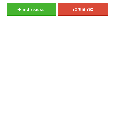
indir
Yorum Yaz
(906 MB)