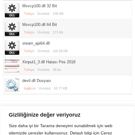
Msvcp100.dll 32 Bit
Türkçe
Ücretsiz
130 KB
Msvcp100.dll 64 Bit
Türkçe
Ücretsiz
171 Kb
steam_api64.dll
Türkçe
Ücretsiz
118.28 KB
Xinput1_3.dll Hatası Pes 2018
Türkçe
Ücretsiz
36 kb
devil.dll Dosyası
İngilizce
Ücretsiz
53.77 KB
Gezi Seyahat
indirvip apk
Gizliliğinize değer veriyoruz
Youtube
Rss
Size daha iyi bir Tarama deneyimi sunabilmek için web
sitemizde çerezler kullanıyoruz. Detaylı bilgi için Çerez
Sitemizden Son sürüm Program, Android Uygulama, Android Oyun, Apk