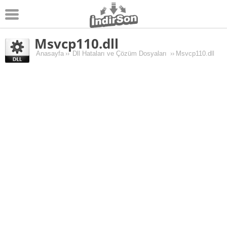
Msvcp110.dll
Android
Anasayfa
››
Dll Hataları ve Çözüm Dosyaları
››
Msvcp110.dll
Pc Oyunları
Windows
Android Oyunları
Apk Oyunları