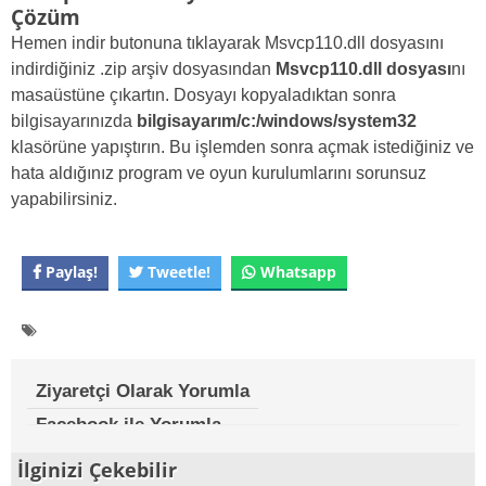
Çözüm
Hemen indir butonuna tıklayarak Msvcp110.dll dosyasını
indirdiğiniz .zip arşiv dosyasından
Msvcp110.dll dosyası
nı
masaüstüne çıkartın. Dosyayı kopyaladıktan sonra
bilgisayarınızda
bilgisayarım/c:/windows/system32
klasörüne yapıştırın. Bu işlemden sonra açmak istediğiniz ve
hata aldığınız program ve oyun kurulumlarını sorunsuz
yapabilirsiniz.
Paylaş!
Tweetle!
Whatsapp
Ziyaretçi Olarak Yorumla
Facebook ile Yorumla
İlginizi Çekebilir