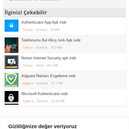
Facebook ile Yorumla
İlginizi Çekebilir
Authenticator App Apk indir
Türkçe
Ücretsiz
28 MB
Telefonumu Bul Alkış Islık Apk indir
Türkçe
Ücretsiz
29.3 MB
Norton Internet Security apk indir
Türkçe
Süreli
28.1 MB
Adguard Reklam Engelleme indir
ingilizce
Ücretsiz
37.7 MB
Microsoft Authenticator indir
ingilizce
Ücretsiz
21.00 MB
Gezi Seyahat
indirvip apk
Gizliliğinize değer veriyoruz