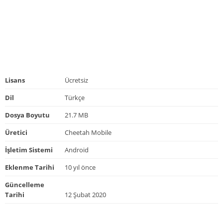
Lisans
Ücretsiz
Dil
Türkçe
Dosya Boyutu
21.7 MB
Üretici
Cheetah Mobile
İşletim Sistemi
Android
Eklenme Tarihi
10 yıl önce
Güncelleme
Tarihi
12 Şubat 2020