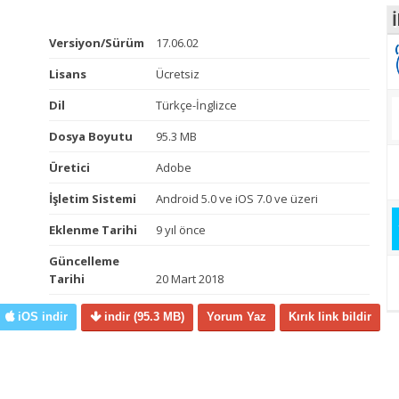
İ
Versiyon/Sürüm
17.06.02
Lisans
Ücretsiz
Dil
Türkçe-İnglizce
Dosya Boyutu
95.3 MB
Üretici
Adobe
İşletim Sistemi
Android 5.0 ve iOS 7.0 ve üzeri
Eklenme Tarihi
9 yıl önce
Güncelleme
Tarihi
20 Mart 2018
iOS indir
indir
(95.3 MB)
Yorum Yaz
Kırık link bildir