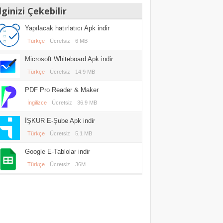
lginizi Çekebilir
Yapılacak hatırlatıcı Apk indir
Türkçe
Ücretsiz
6 MB
Microsoft Whiteboard Apk indir
Türkçe
Ücretsiz
14.9 MB
PDF Pro Reader & Maker
İngilizce
Ücretsiz
36.9 MB
İŞKUR E-Şube Apk indir
Türkçe
Ücretsiz
5,1 MB
Google E-Tablolar indir
Türkçe
Ücretsiz
36M