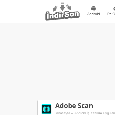
Android
Pc O
Adobe Scan
Anasayfa
››
Android İş Yazılım Uygulam