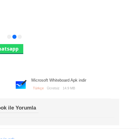
atsapp
Microsoft Whiteboard Apk indir
Türkçe
Ücretsiz
14.9 MB
ok ile Yorumla