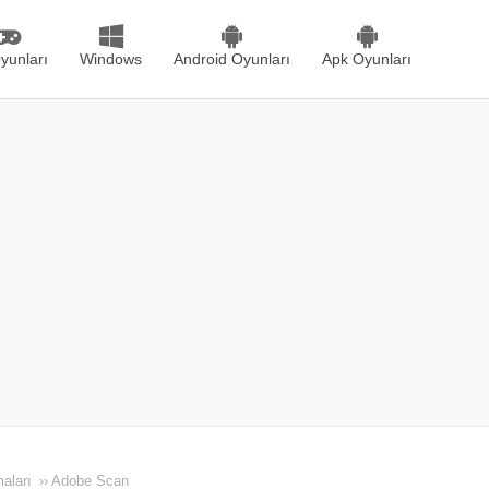
yunları
Windows
Android Oyunları
Apk Oyunları
aları
››
Adobe Scan