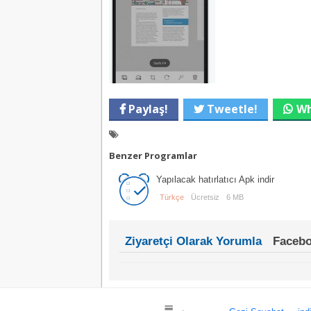
Paylaş!
Tweetle!
Wh
Benzer Programlar
Yapılacak hatırlatıcı Apk indir
Türkçe
Ücretsiz
6 MB
Ziyaretçi Olarak Yorumla
Facebo