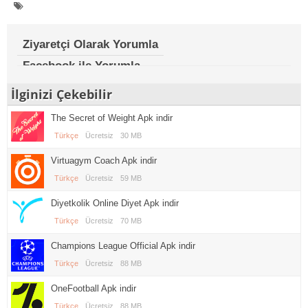
Ziyaretçi Olarak Yorumla
Facebook ile Yorumla
İlginizi Çekebilir
The Secret of Weight Apk indir
Türkçe
Ücretsiz
30 MB
Virtuagym Coach Apk indir
Türkçe
Ücretsiz
59 MB
Diyetkolik Online Diyet Apk indir
Türkçe
Ücretsiz
70 MB
Champions League Official Apk indir
Türkçe
Ücretsiz
88 MB
OneFootball Apk indir
Türkçe
Ücretsiz
88 MB