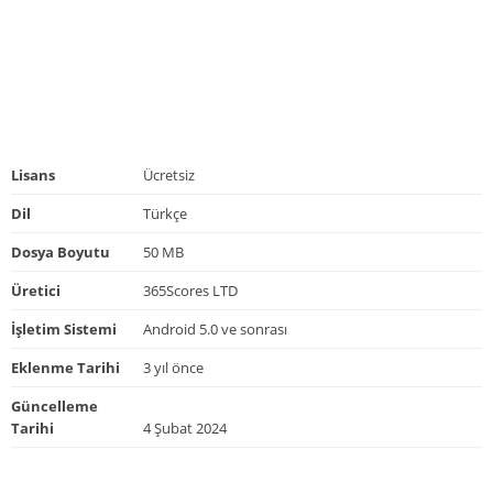
Lisans
Ücretsiz
Dil
Türkçe
Dosya Boyutu
50 MB
Üretici
365Scores LTD
İşletim Sistemi
Android 5.0 ve sonrası
Eklenme Tarihi
3 yıl önce
Güncelleme
Tarihi
4 Şubat 2024