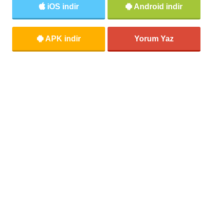
iOS indir
Android indir
APK indir
Yorum Yaz