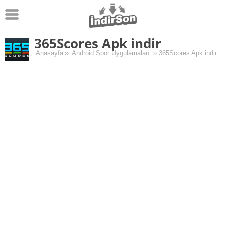
365Scores Apk indir
Android
Anasayfa
››
Android Spor Uygulamaları
››
365Scores Apk indir
Pc Oyunları
Windows
Android Oyunları
Apk Oyunları