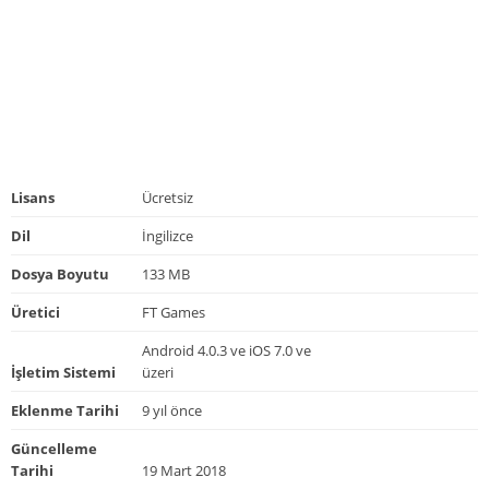
Lisans
Ücretsiz
Dil
İngilizce
Dosya Boyutu
133 MB
Üretici
FT Games
Android 4.0.3 ve iOS 7.0 ve
İşletim Sistemi
üzeri
Eklenme Tarihi
9 yıl önce
Güncelleme
Tarihi
19 Mart 2018