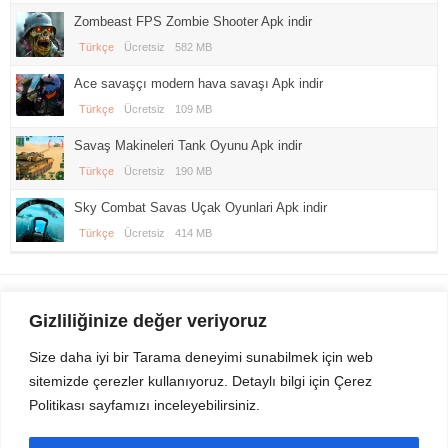
Zombeast FPS Zombie Shooter Apk indir
Türkçe
Ücretsiz
582 MB
Ace savaşçı modern hava savaşı Apk indir
Türkçe
Ücretsiz
109 MB
Savaş Makineleri Tank Oyunu Apk indir
Türkçe
Ücretsiz
190 MB
Sky Combat Savas Uçak Oyunlari Apk indir
Türkçe
Ücretsiz
414 MB
Gezi Seyahat
indirvip apk
Gizliliğinize değer veriyoruz
Youtube
Rss
Size daha iyi bir Tarama deneyimi sunabilmek için web
sitemizde çerezler kullanıyoruz. Detaylı bilgi için Çerez
Sitemizden Son sürüm Program, Android Uygulama, Android Oyun, Apk
Politikası sayfamızı inceleyebilirsiniz.
Dosyalarını indirip güvenle bilgisayar ve cep telefonlarınızda kullanabilirsiniz.
İletişim için bizlere kasvax[@]hotmail.com adresinden ulaşabilirsiniz.
Tüm hakları saklıdır © 2014 - 2020 İzinsiz ve kaynak gösterilmeden alıntı