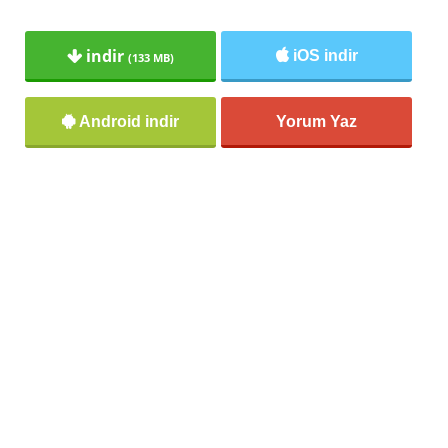
indir
iOS indir
(133 MB)
Android indir
Yorum Yaz