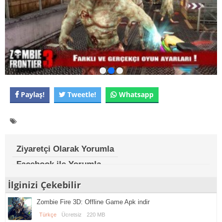
Paylaş!
Tweetle!
Whatsapp
Ziyaretçi Olarak Yorumla
Facebook ile Yorumla
İlginizi Çekebilir
Zombie Fire 3D: Offline Game Apk indir
Türkçe
Ücretsiz
220 MB