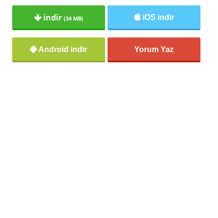
indir
iOS indir
(34 MB)
Android indir
Yorum Yaz