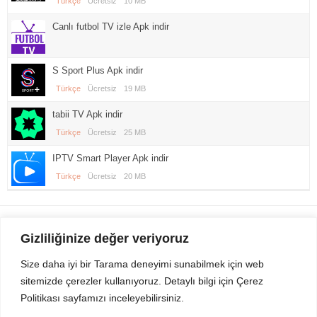
Türkçe
Ücretsiz
10 MB
Canlı futbol TV izle Apk indir
S Sport Plus Apk indir
Türkçe
Ücretsiz
19 MB
tabii TV Apk indir
Türkçe
Ücretsiz
25 MB
IPTV Smart Player Apk indir
Türkçe
Ücretsiz
20 MB
Gezi Seyahat
indirvip apk
Gizliliğinize değer veriyoruz
Youtube
Rss
Size daha iyi bir Tarama deneyimi sunabilmek için web
sitemizde çerezler kullanıyoruz. Detaylı bilgi için Çerez
Sitemizden Son sürüm Program, Android Uygulama, Android Oyun, Apk
Politikası sayfamızı inceleyebilirsiniz.
Dosyalarını indirip güvenle bilgisayar ve cep telefonlarınızda kullanabilirsiniz.
İletişim için bizlere kasvax[@]hotmail.com adresinden ulaşabilirsiniz.