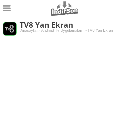
TV8 Yan Ekran
Android
Anasayfa
››
Android Tv Uygulamaları
››
TV8 Yan Ekran
Pc Oyunları
Windows
Android Oyunları
Apk Oyunları