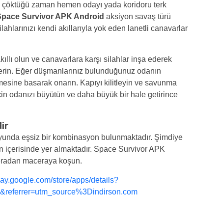
k çöktüğü zaman hemen odayı yada koridoru terk
Space Survivor APK Android
aksiyon savaş türü
ahlarınızı kendi akıllarıyla yok eden lanetli canavarlar
lı olun ve canavarlara karşı silahlar inşa ederek
erin. Eğer düşmanlarınız bulunduğunuz odanın
esine basarak onarın. Kapıyı kilitleyin ve savunma
için odanızı büyütün ve daha büyük bir hale getirince
ir
oyunda eşsiz bir kombinasyon bulunmaktadır. Şimdiye
un içerisinde yer almaktadır. Space Survivor APK
eradan maceraya koşun.
play.google.com/store/apps/details?
al&referrer=utm_source%3Dindirson.com