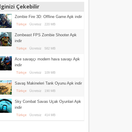
lginizi Çekebilir
Zombie Fire 3D: Offline Game Apk indir
Türkçe
Ücretsiz
220 MB
Zombeast FPS Zombie Shooter Apk
indir
Türkçe
Ücretsiz
582 MB
Ace savaşçı modern hava savaşı Apk
indir
Türkçe
Ücretsiz
109 MB
Savaş Makineleri Tank Oyunu Apk indir
Türkçe
Ücretsiz
190 MB
Sky Combat Savas Uçak Oyunlari Apk
indir
Türkçe
Ücretsiz
414 MB