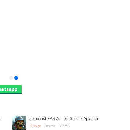
atsapp
r
Zombeast FPS Zombie Shooter Apk indir
Türkçe
Ücretsiz
582 MB