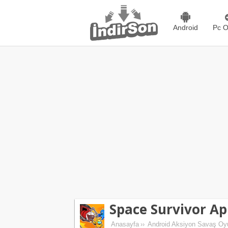
Android
Pc O
Space Survivor Ap
Anasayfa
››
Android Aksiyon Savaş Oyu