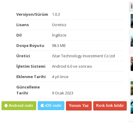
İ
Versiyon/Sürüm
1.0.3
Lisans
Ücretsiz
Dil
İngilizce
Dosya Boyutu
98.3 MB
Üretici
iStar Technology Investment Co Ltd
İşletim Sistemi
Android 6.0 ve sonrası
Eklenme Tarihi
4 yıl önce
Güncelleme
Tarihi
9 Ocak 2023
Android indir
iOS indir
Yorum Yaz
Kırık link bildir