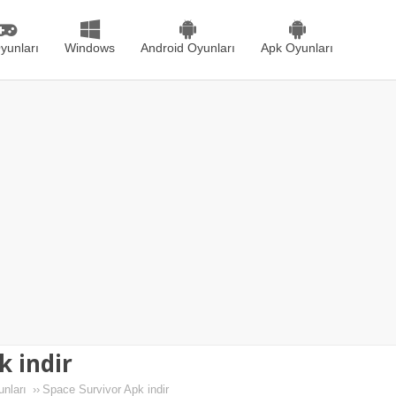
yunları
Windows
Android Oyunları
Apk Oyunları
k indir
nları
››
Space Survivor Apk indir