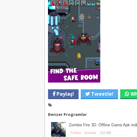
Paylaş!
Tweetle!
Wh
Benzer Programlar
Zombie Fire 3D: Offline Game Apk indi
Türkçe
Ücretsiz
220 MB