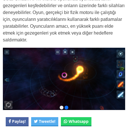
gezegenleri keşfedebilirler ve onların üzerinde farklı silahları
deneyebilirler. Oyun, gerçekçi bir fizik motoru ile çalıştığı
için, oyuncuların yaratıcılıklarını kullanarak farklı patlamalar
yaratabilirler. Oyuncuların amacı, en yüksek puanı elde
etmek için gezegenleri yok etmek veya diğer hedeflere
saldırmaktır.
Paylaş!
Tweetle!
Whatsapp