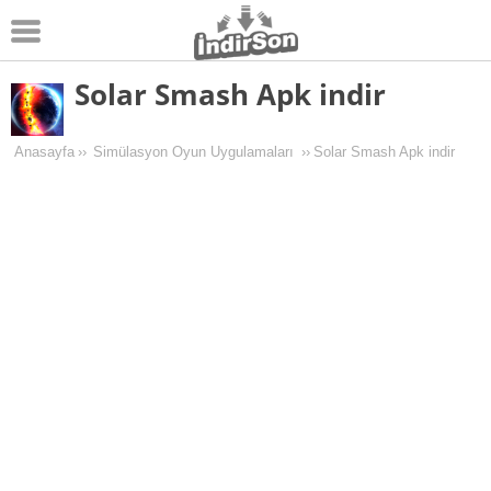
Solar Smash Apk indir
Android
Pc Oyunları
Anasayfa
››
Simülasyon Oyun Uygulamaları
››
Solar Smash Apk indir
Windows
Android Oyunları
Apk Oyunları