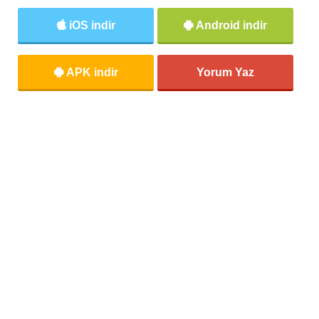
iOS indir
Android indir
APK indir
Yorum Yaz