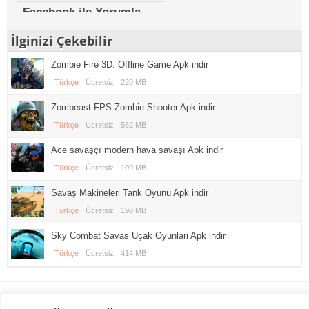
Facebook ile Yorumla
İlginizi Çekebilir
Zombie Fire 3D: Offline Game Apk indir
Türkçe
Ücretsiz
220 MB
Zombeast FPS Zombie Shooter Apk indir
Türkçe
Ücretsiz
582 MB
Ace savaşçı modern hava savaşı Apk indir
Türkçe
Ücretsiz
109 MB
Savaş Makineleri Tank Oyunu Apk indir
Türkçe
Ücretsiz
190 MB
Sky Combat Savas Uçak Oyunlari Apk indir
Türkçe
Ücretsiz
414 MB
Gezi Seyahat
indirvip apk