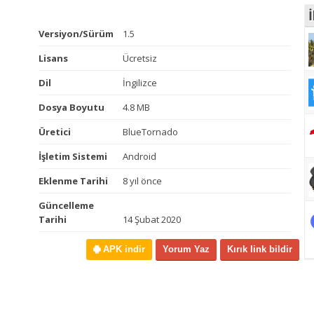
İ
Versiyon/Sürüm
1.5
Lisans
Ücretsiz
Dil
İngilizce
Dosya Boyutu
4.8 MB
Üretici
BlueTornado
İşletim Sistemi
Android
Eklenme Tarihi
8 yıl önce
Güncelleme
Tarihi
14 Şubat 2020
APK indir
Yorum Yaz
Kırık link bildir