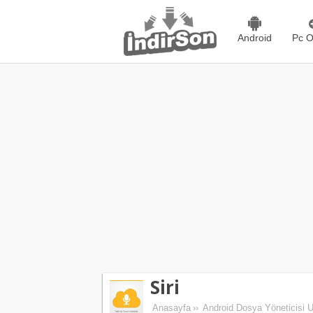
Android
Pc O
Siri
Anasayfa
››
Android Dosya Yöneticisi 