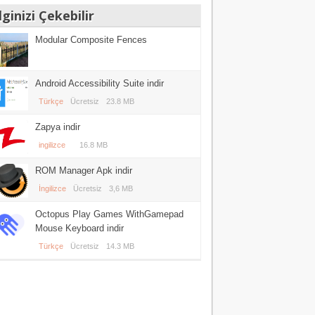
lginizi Çekebilir
Modular Composite Fences
Android Accessibility Suite indir
Türkçe
Ücretsiz
23.8 MB
Zapya indir
ingilizce
16.8 MB
ROM Manager Apk indir
İngilizce
Ücretsiz
3,6 MB
Octopus Play Games WithGamepad
Mouse Keyboard indir
Türkçe
Ücretsiz
14.3 MB