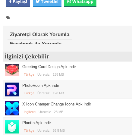
Paylaş!
Tweetle!
Whatsapp
Ziyaretçi Olarak Yorumla
Facebook ile Yorumla
İlginizi Çekebilir
Greeting Card Design Apk indir
Türkçe
Ücretsiz
138 MB
PhotoRoom Apk indir
Türkçe
Ücretsiz
128 MB
X Icon Changer Change Icons Apk indir
İngilizce
Ücretsiz
28 MB
PlantIn Apk indir
Türkçe
Ücretsiz
36.5 MB