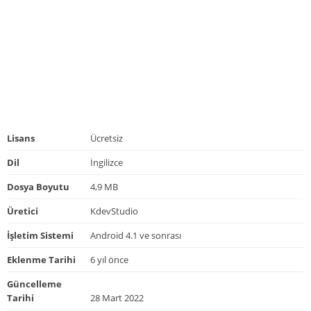
Lisans
Ücretsiz
Dil
İngilizce
Dosya Boyutu
4,9 MB
Üretici
KdevStudio
İşletim Sistemi
Android 4.1 ve sonrası
Eklenme Tarihi
6 yıl önce
Güncelleme
Tarihi
28 Mart 2022