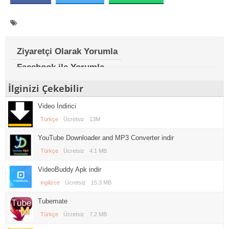
Ziyaretçi Olarak Yorumla
Facebook ile Yorumla
İlginizi Çekebilir
Video İndirici
Türkçe
Ücretsiz
13M
YouTube Downloader and MP3 Converter indir
Türkçe
Ücretsiz
4.1 MB
VideoBuddy Apk indir
ingilizce
Ücretsiz
15.3 MB
Tubemate
Türkçe
Ücretsiz
7.2 MB