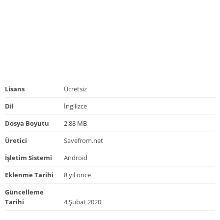
Lisans
Ücretsiz
Dil
İngilizce
Dosya Boyutu
2.88 MB
Üretici
Savefrom.net
İşletim Sistemi
Android
Eklenme Tarihi
8 yıl önce
Güncelleme
Tarihi
4 Şubat 2020