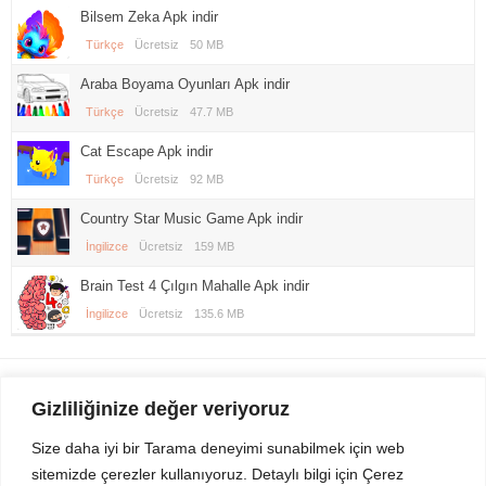
Bilsem Zeka Apk indir
Türkçe
Ücretsiz
50 MB
Araba Boyama Oyunları Apk indir
Türkçe
Ücretsiz
47.7 MB
Cat Escape Apk indir
Türkçe
Ücretsiz
92 MB
Country Star Music Game Apk indir
İngilizce
Ücretsiz
159 MB
Brain Test 4 Çılgın Mahalle Apk indir
İngilizce
Ücretsiz
135.6 MB
Gezi Seyahat
indirvip apk
Gizliliğinize değer veriyoruz
Youtube
Rss
Size daha iyi bir Tarama deneyimi sunabilmek için web
sitemizde çerezler kullanıyoruz. Detaylı bilgi için Çerez
Sitemizden Son sürüm Program, Android Uygulama, Android Oyun, Apk