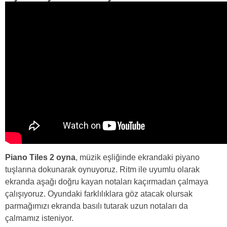
Piano Tiles 2 oyna
, müzik eşliğinde ekrandaki piyano
tuşlarına dokunarak oynuyoruz. Ritm ile uyumlu olarak
ekranda aşağı doğru kayan notaları kaçırmadan çalmaya
çalışıyoruz. Oyundaki farklılıklara göz atacak olursak
parmağımızı ekranda basılı tutarak uzun notaları da
çalmamız isteniyor.