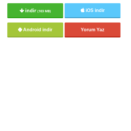
indir
iOS indir
(103 MB)
Android indir
Yorum Yaz