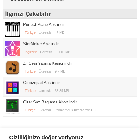
Facebook ile Yorumla
İlginizi Çekebilir
Perfect Piano Apk indir
Türkçe
Ücretsiz
47 MB
StarMaker Apk indir
İngilizce
Ücretsiz
70.40 MB
Zil Sesi Yapma Kesici indir
Türkçe
Ücretsiz
9.7 MB
Groovepad Apk indir
Türkçe
Ücretsiz
33.35 MB
Gitar Saz Bağlama Akort indir
Türkçe
Ücretsiz
Prometheus Interactive LLC
Gezi Seyahat
indirvip apk
Gizliliğinize değer veriyoruz