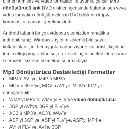
bilinen tüm ses ve video formatları ile uyumlu çalışır.
Mp3
dönüştürücü apk
DVD diskleri içerisinde bulunan ses veya
video formatını dönüştürmek için DVD diskinin kopya
koruması olmaması gerekmektedir.
Android tabanlı bir çok videoyu sitemizden rahatlıkla
indirebilirsiniz. Windows işletim sistemli bilgisayar
kullanıcıları için her uygulamadan ziyade kullanışlı, kişilerin
tercih ettiği programları seçerek sizler için inceledikten sonra
sitemizde sizlerin hizmetine sunmaktayız.
Mp3 Dönüştürücü Desteklediği Formatlar
MP4’ü AVI’ye, M4P’ü MP3’e
MOV’u 3GP’ye, MOV’u AVI’ye, MOV’u FLV’ye
dönüştürebilir
WMA’yı MP3’e, WMV’yı FLV’ye
video dönüştürücü
3GP’yi AVI’ye, 3GP’yi FLV’ye
AC3’ü MP3’e, AC3’ü WAV’e
ASF’yi 3GP’ye, ASF’yi FLV’ye, ASF’yi MP4’e
AVI’yi FLV’ye, AVI to 3GP