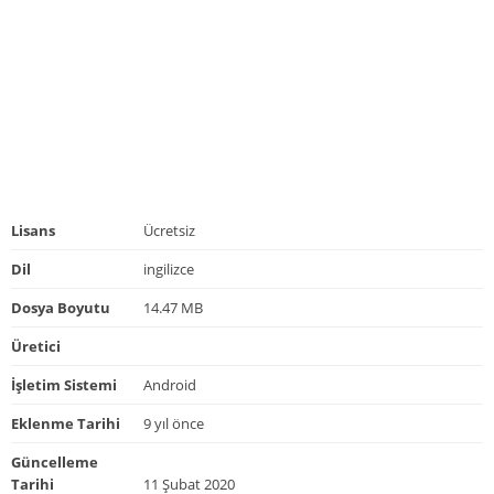
Lisans
Ücretsiz
Dil
ingilizce
Dosya Boyutu
14.47 MB
Üretici
İşletim Sistemi
Android
Eklenme Tarihi
9 yıl önce
Güncelleme
Tarihi
11 Şubat 2020