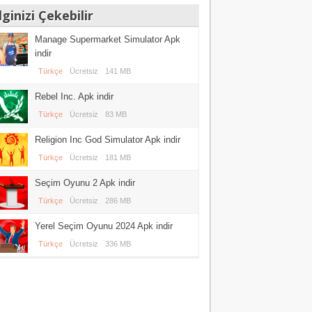
lginizi Çekebilir
Manage Supermarket Simulator Apk
indir
Türkçe
Ücretsiz
141 MB
Rebel Inc. Apk indir
Türkçe
Ücretsiz
83 MB
Religion Inc God Simulator Apk indir
Türkçe
Ücretsiz
181 MB
Seçim Oyunu 2 Apk indir
Türkçe
Ücretsiz
286 MB
Yerel Seçim Oyunu 2024 Apk indir
Türkçe
Ücretsiz
336 MB