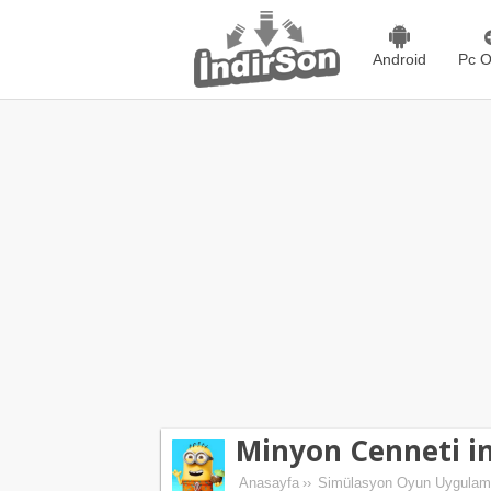
Android
Pc O
Minyon Cenneti in
Anasayfa
››
Simülasyon Oyun Uygulama