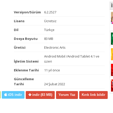
İ
Versiyon/Sürüm
6.2.2527
Lisans
Ücretsiz
Dil
Türkçe
Dosya Boyutu
83 MB
Üretici
Electronic Arts
Android Mobil /Android Tablet 4.1 ve
İşletim Sistemi
üzeri
Eklenme Tarihi
11 yıl önce
Güncelleme
Tarihi
24 Şubat 2022
iOS indir
indir
(83 MB)
Yorum Yaz
Kırık link bildir