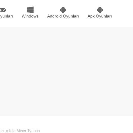
yunları
Windows
Android Oyunları
Apk Oyunları
arı
››
Idle Miner Tycoon