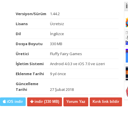
İ
Versiyon/Sürüm
1.44.2
Lisans
Ücretsiz
Dil
İngilizce
Dosya Boyutu
330 MB
Üretici
Fluffy Fairy Games
İşletim Sistemi
Android 4.0.3 ve iOS 7.0 ve üzeri
Eklenme Tarihi
9 yıl önce
Güncelleme
Tarihi
27 Şubat 2018
iOS indir
indir
(330 MB)
Yorum Yaz
Kırık link bildir