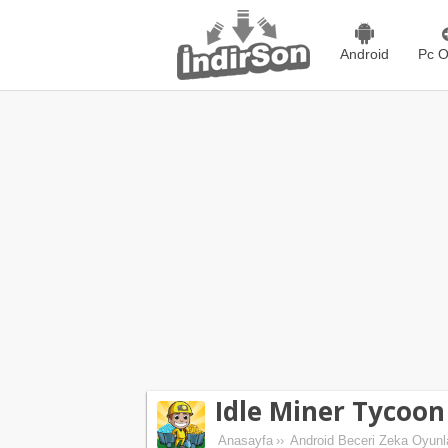
Android
Pc O
Idle Miner Tycoon
Anasayfa
››
Android Beceri Zeka Oyunl