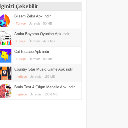
lginizi Çekebilir
Bilsem Zeka Apk indir
Türkçe
Ücretsiz
50 MB
Araba Boyama Oyunları Apk indir
Türkçe
Ücretsiz
47.7 MB
Cat Escape Apk indir
Türkçe
Ücretsiz
92 MB
Country Star Music Game Apk indir
İngilizce
Ücretsiz
159 MB
Brain Test 4 Çılgın Mahalle Apk indir
İngilizce
Ücretsiz
135.6 MB