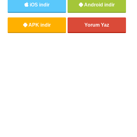
iOS indir
Android indir
APK indir
Yorum Yaz