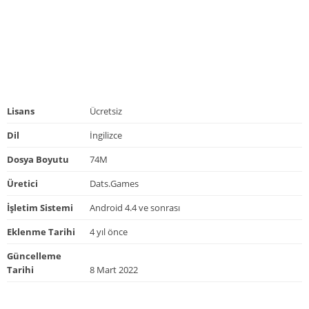
Lisans
Ücretsiz
Dil
İngilizce
Dosya Boyutu
74M
Üretici
Dats.Games
İşletim Sistemi
Android 4.4 ve sonrası
Eklenme Tarihi
4 yıl önce
Güncelleme
Tarihi
8 Mart 2022