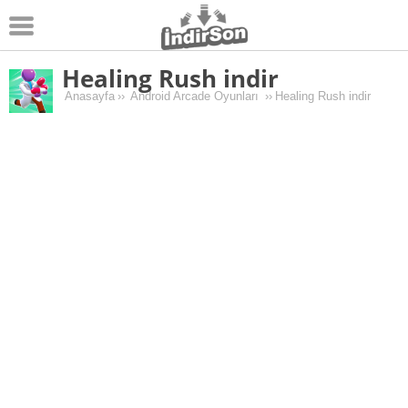
Healing Rush indir
Android
Anasayfa
››
Android Arcade Oyunları
››
Healing Rush indir
Pc Oyunları
Windows
Android Oyunları
Apk Oyunları