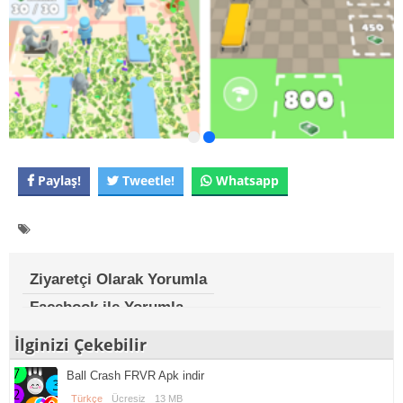
Paylaş!
Tweetle!
Whatsapp
Ziyaretçi Olarak Yorumla
Facebook ile Yorumla
İlginizi Çekebilir
Ball Crash FRVR Apk indir
Türkçe
Ücresiz
13 MB