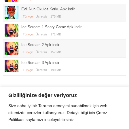
Evil Nun Okulda Korku Apk indir
Türkçe
Ücretsiz
175 MB
Ice Scream 1 Scary Game Apk indir
Türkçe
Ücretsiz
171 MB
Ice Scream 2 Apk indir
Türkçe
Ücretsiz
157 MB
Ice Scream 3 Apk indir
Türkçe
Ücretsiz
190 MB
Gezi Seyahat
indirvip apk
Gizliliğinize değer veriyoruz
Youtube
Rss
Size daha iyi bir Tarama deneyimi sunabilmek için web
sitemizde çerezler kullanıyoruz. Detaylı bilgi için Çerez
Sitemizden Son sürüm Program, Android Uygulama, Android Oyun, Apk
Politikası sayfamızı inceleyebilirsiniz.
Dosyalarını indirip güvenle bilgisayar ve cep telefonlarınızda kullanabilirsiniz.
İletişim için bizlere kasvax[@]hotmail.com adresinden ulaşabilirsiniz.