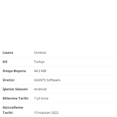
Lisans
Ücretsiz
Dil
Türkçe
Dosya Boyutu
44.3 MB
Üretici
GIANTS Software
İşletim Sistemi
Android
Eklenme Tarihi
7 yıl önce
Güncelleme
Tarihi
15 Haziran 2022