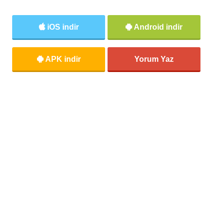
iOS indir
Android indir
APK indir
Yorum Yaz