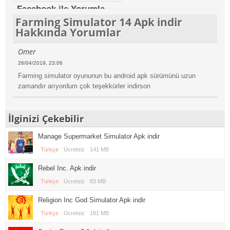
Facebook ile Yorumla
Farming Simulator 14 Apk indir
Hakkında Yorumlar
Omer
26/04/2019, 23:06
Farming simulator oyununun bu android apk sürümünü uzun
zamandır arıyordum çok teşekkürler indirson
İlginizi Çekebilir
Manage Supermarket Simulator Apk indir
Türkçe
Ücretsiz
141 MB
Rebel Inc. Apk indir
Türkçe
Ücretsiz
83 MB
Religion Inc God Simulator Apk indir
Türkçe
Ücretsiz
181 MB