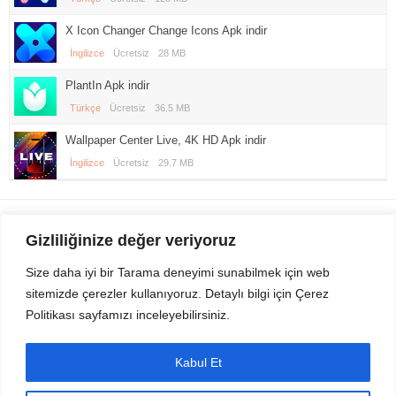
X Icon Changer Change Icons Apk indir
İngilizce
Ücretsiz
28 MB
PlantIn Apk indir
Türkçe
Ücretsiz
36.5 MB
Wallpaper Center Live, 4K HD Apk indir
İngilizce
Ücretsiz
29.7 MB
Gezi Seyahat
indirvip apk
Gizliliğinize değer veriyoruz
Youtube
Rss
Size daha iyi bir Tarama deneyimi sunabilmek için web
sitemizde çerezler kullanıyoruz. Detaylı bilgi için Çerez
Sitemizden Son sürüm Program, Android Uygulama, Android Oyun, Apk
Politikası sayfamızı inceleyebilirsiniz.
Dosyalarını indirip güvenle bilgisayar ve cep telefonlarınızda kullanabilirsiniz.
İletişim için bizlere kasvax[@]hotmail.com adresinden ulaşabilirsiniz.
Tüm hakları saklıdır © 2014 - 2020 İzinsiz ve kaynak gösterilmeden alıntı
Kabul Et
yapılamaz.