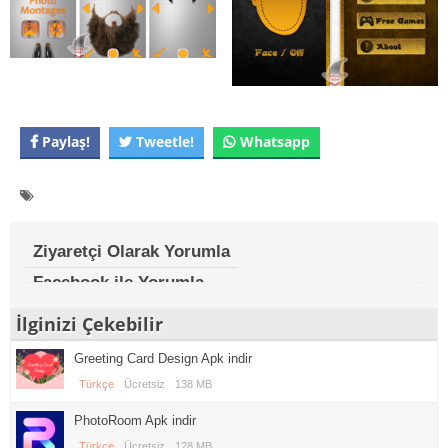
Paylaş!
Tweetle!
Whatsapp
Ziyaretçi Olarak Yorumla
Facebook ile Yorumla
İlginizi Çekebilir
Greeting Card Design Apk indir
Türkçe
Ücretsiz
138 MB
PhotoRoom Apk indir
Türkçe
Ücretsiz
128 MB