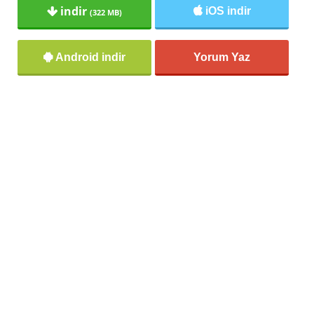
indir
iOS indir
(322 MB)
Android indir
Yorum Yaz