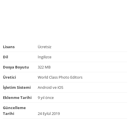
Lisans
Ücretsiz
Dil
İngilizce
Dosya Boyutu
322 MB
Üretici
World Class Photo Editors
İşletim Sistemi
Android ve iOS
Eklenme Tarihi
9 yıl önce
Güncelleme
Tarihi
24 Eylül 2019