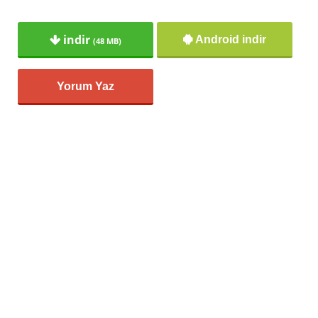
indir
Android indir
(48 MB)
Yorum Yaz