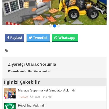
Paylaş!
Tweetle!
Whatsapp
Ziyaretçi Olarak Yorumla
Facebook ile Yorumla
İlginizi Çekebilir
Manage Supermarket Simulator Apk indir
Türkçe
Ücretsiz
141 MB
Rebel Inc. Apk indir