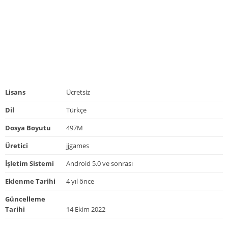
Lisans
Ücretsiz
Dil
Türkçe
Dosya Boyutu
497M
Üretici
jjgames
İşletim Sistemi
Android 5.0 ve sonrası
Eklenme Tarihi
4 yıl önce
Güncelleme
Tarihi
14 Ekim 2022