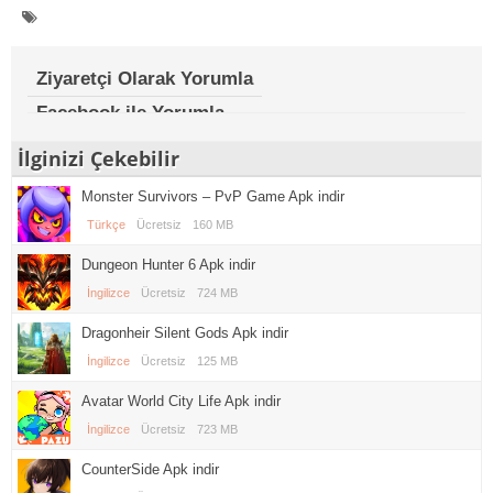
Ziyaretçi Olarak Yorumla
Facebook ile Yorumla
İlginizi Çekebilir
Monster Survivors – PvP Game Apk indir
Türkçe
Ücretsiz
160 MB
Dungeon Hunter 6 Apk indir
İngilizce
Ücretsiz
724 MB
Dragonheir Silent Gods Apk indir
İngilizce
Ücretsiz
125 MB
Avatar World City Life Apk indir
İngilizce
Ücretsiz
723 MB
CounterSide Apk indir