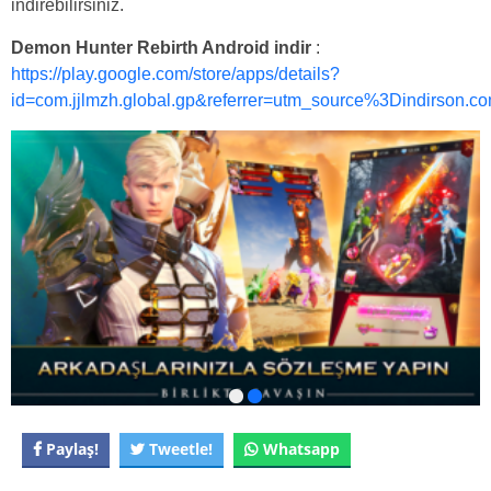
indirebilirsiniz.
Demon Hunter Rebirth Android indir
:
https://play.google.com/store/apps/details?
id=com.jjlmzh.global.gp&referrer=utm_source%3Dindirson.c
Paylaş!
Tweetle!
Whatsapp