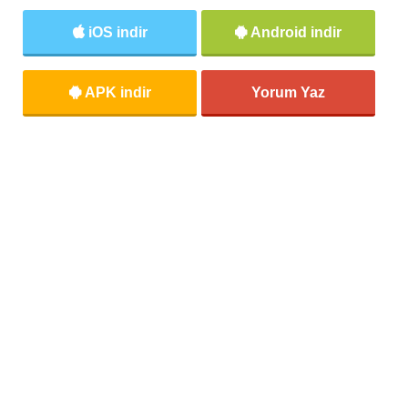
iOS indir
Android indir
APK indir
Yorum Yaz