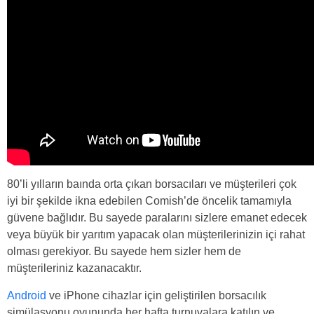
80’li yılların baında orta çıkan borsacıları ve müşterileri çok
iyi bir şekilde ikna edebilen Comish’de öncelik tamamıyla
güvene bağlıdır. Bu sayede paralarını sizlere emanet edecek
veya büyük bir yarıtım yapacak olan müşterilerinizin içi rahat
olması gerekiyor. Bu sayede hem sizler hem de
müşterileriniz kazanacaktır.
Android
ve iPhone cihazlar için geliştirilen borsacılık
simülasyonu oyununda her hafta turnuvalara katılın ve