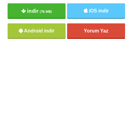
indir
iOS indir
(76 MB)
Android indir
Yorum Yaz