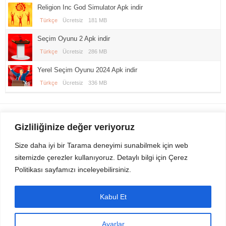
Religion Inc God Simulator Apk indir
Türkçe
Ücretsiz
181 MB
Seçim Oyunu 2 Apk indir
Türkçe
Ücretsiz
286 MB
Yerel Seçim Oyunu 2024 Apk indir
Türkçe
Ücretsiz
336 MB
Gezi Seyahat
indirvip apk
Gizliliğinize değer veriyoruz
Youtube
Rss
Size daha iyi bir Tarama deneyimi sunabilmek için web
sitemizde çerezler kullanıyoruz. Detaylı bilgi için Çerez
Sitemizden Son sürüm Program, Android Uygulama, Android Oyun, Apk
Politikası sayfamızı inceleyebilirsiniz.
Dosyalarını indirip güvenle bilgisayar ve cep telefonlarınızda kullanabilirsiniz.
İletişim için bizlere kasvax[@]hotmail.com adresinden ulaşabilirsiniz.
Tüm hakları saklıdır © 2014 - 2020 İzinsiz ve kaynak gösterilmeden alıntı
Kabul Et
yapılamaz.
Ayarlar