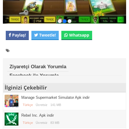
Paylaş!
Tweetle!
Whatsapp
Ziyaretçi Olarak Yorumla
Facebook ile Yorumla
İlginizi Çekebilir
Manage Supermarket Simulator Apk indir
Türkçe
Ücretsiz
141 MB
Rebel Inc. Apk indir
Türkçe
Ücretsiz
83 MB