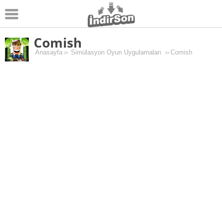
Comish
Android
Anasayfa
››
Simülasyon Oyun Uygulamaları
››
Comish
Pc Oyunları
Windows
Android Oyunları
Apk Oyunları