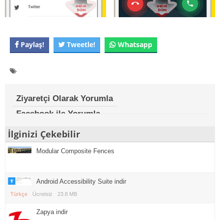
Paylaş!
Tweetle!
Whatsapp
Ziyaretçi Olarak Yorumla
Facebook ile Yorumla
İlginizi Çekebilir
Modular Composite Fences
Android Accessibility Suite indir
Türkçe
Ücretsiz
23.8 MB
Zapya indir