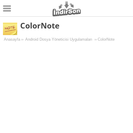
ColorNote
Android
Pc Oyunları
Anasayfa
››
Android Dosya Yöneticisi Uygulamaları
››
ColorNote
Windows
Android Oyunları
Apk Oyunları