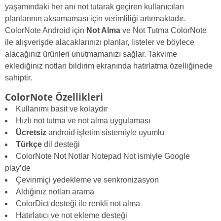
yaşamındaki her anı not tutarak geçiren kullanıcıları
planlarının aksamaması için verimliliği artırmaktadır.
ColorNote Android için
Not Alma
ve Not Tutma ColorNote
ile alışverişde alacaklarınızı planlar, listeler ve böylece
alacağınız ürünleri unutmamanızı sağlar. Takvime
eklediğiniz notları bildirim ekranında hatırlatma özelliğinede
sahiptir.
ColorNote Özellikleri
Kullanımı basit ve kolaydır
Hızlı not tutma ve not alma uygulaması
Ücretsiz
android işletim sistemiyle uyumlu
Türkçe
dil desteği
ColorNote Not Notlar Notepad Not ismiyle Google
play’de
Çevirimiçi yedekleme ve senkronizasyon
Aldığınız notları arama
ColorDict desteği ile renkli not alma
Hatırlatıcı ve not ekleme desteği