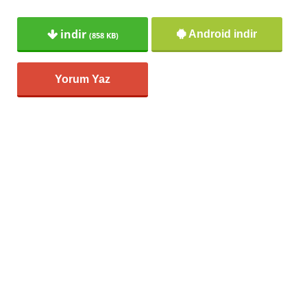
indir
Android indir
(858 KB)
Yorum Yaz