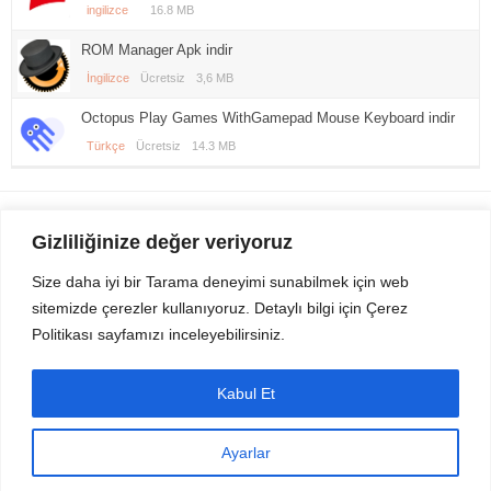
ingilizce
16.8 MB
ROM Manager Apk indir
İngilizce
Ücretsiz
3,6 MB
Octopus Play Games WithGamepad Mouse Keyboard indir
Türkçe
Ücretsiz
14.3 MB
Gezi Seyahat
indirvip apk
Gizliliğinize değer veriyoruz
Youtube
Rss
Size daha iyi bir Tarama deneyimi sunabilmek için web
sitemizde çerezler kullanıyoruz. Detaylı bilgi için Çerez
Sitemizden Son sürüm Program, Android Uygulama, Android Oyun, Apk
Politikası sayfamızı inceleyebilirsiniz.
Dosyalarını indirip güvenle bilgisayar ve cep telefonlarınızda kullanabilirsiniz.
İletişim için bizlere kasvax[@]hotmail.com adresinden ulaşabilirsiniz.
Tüm hakları saklıdır © 2014 - 2020 İzinsiz ve kaynak gösterilmeden alıntı
Kabul Et
yapılamaz.
Ayarlar
Masaüstü Görünüm