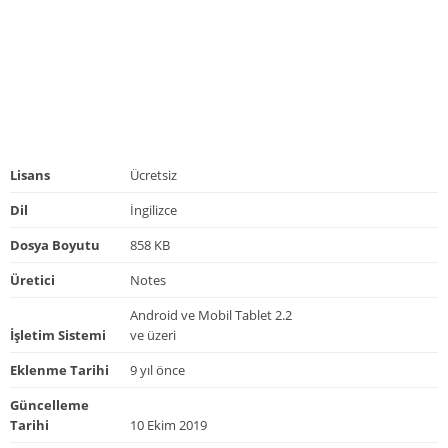
Lisans
Ücretsiz
Dil
İngilizce
Dosya Boyutu
858 KB
Üretici
Notes
Android ve Mobil Tablet 2.2
İşletim Sistemi
ve üzeri
Eklenme Tarihi
9 yıl önce
Güncelleme
Tarihi
10 Ekim 2019