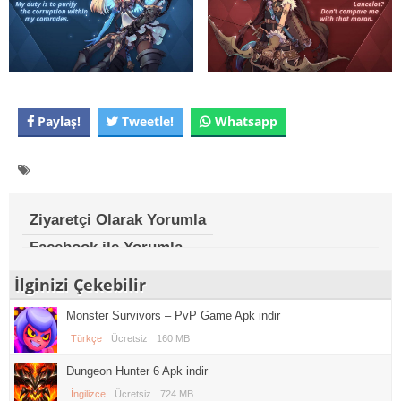
Paylaş!
Tweetle!
Whatsapp
Ziyaretçi Olarak Yorumla
Facebook ile Yorumla
İlginizi Çekebilir
Monster Survivors – PvP Game Apk indir
Türkçe
Ücretsiz
160 MB
Dungeon Hunter 6 Apk indir
İngilizce
Ücretsiz
724 MB