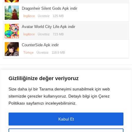
Dragonheir Silent Gods Apk indir
İngilizce
Ücretsiz
125 MB
Avatar World City Life Apk indir
İngilizce
Ücretsiz
723 MB
CounterSide Apk indir
Türkçe
Ücretsiz
118.9 MB
Gezi Seyahat
indirvip apk
Gizliliğinize değer veriyoruz
Youtube
Rss
Size daha iyi bir Tarama deneyimi sunabilmek için web
sitemizde çerezler kullanıyoruz. Detaylı bilgi için Çerez
Sitemizden Son sürüm Program, Android Uygulama, Android Oyun, Apk
Politikası sayfamızı inceleyebilirsiniz.
Dosyalarını indirip güvenle bilgisayar ve cep telefonlarınızda kullanabilirsiniz.
İletişim için bizlere kasvax[@]hotmail.com adresinden ulaşabilirsiniz.
Tüm hakları saklıdır © 2014 - 2020 İzinsiz ve kaynak gösterilmeden alıntı
Kabul Et
yapılamaz.