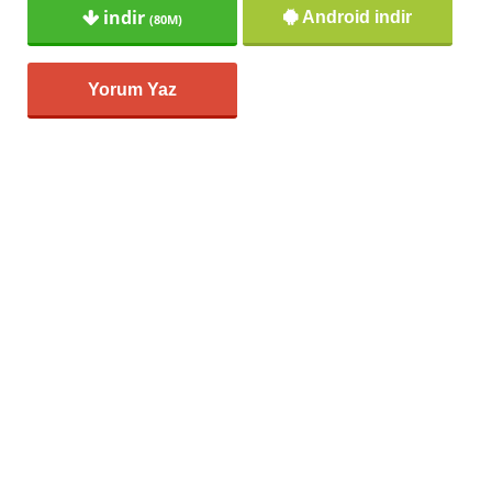
indir
Android indir
(80M)
Yorum Yaz