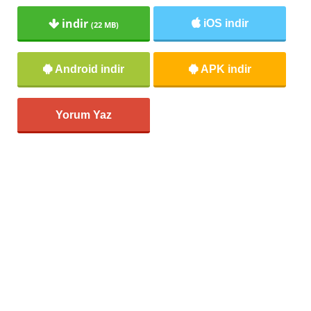
indir
iOS indir
(22 MB)
Android indir
APK indir
Yorum Yaz