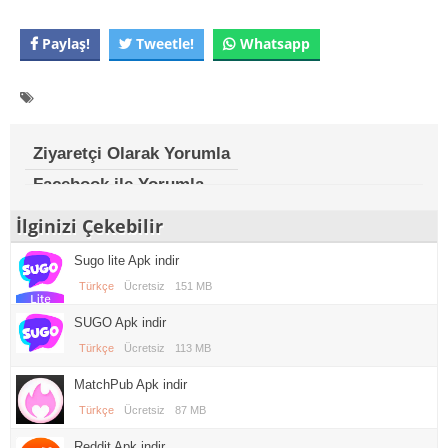
Paylaş!
Tweetle!
Whatsapp
Ziyaretçi Olarak Yorumla
Facebook ile Yorumla
İlginizi Çekebilir
Sugo lite Apk indir
Türkçe
Ücretsiz
151 MB
SUGO Apk indir
Türkçe
Ücretsiz
113 MB
MatchPub Apk indir
Türkçe
Ücretsiz
87 MB
Reddit Apk indir