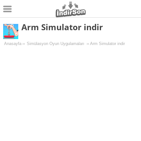
Arm Simulator indir
Android
Pc Oyunları
Anasayfa
››
Simülasyon Oyun Uygulamaları
››
Arm Simulator indir
Windows
Android Oyunları
Apk Oyunları