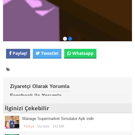
Paylaş!
Tweetle!
Whatsapp
Ziyaretçi Olarak Yorumla
Facebook ile Yorumla
İlginizi Çekebilir
Manage Supermarket Simulator Apk indir
Türkçe
Ücretsiz
141 MB