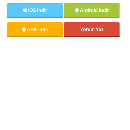
iOS indir
Android indir
APK indir
Yorum Yaz