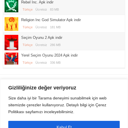
Rebel Inc. Apk indir
Türkçe
Ücretsiz
83 MB
Religion Inc God Simulator Apk indir
Türkçe
Ücretsiz
181 MB
Seçim Oyunu 2 Apk indir
Türkçe
Ücretsiz
286 MB
Yerel Seçim Oyunu 2024 Apk indir
Türkçe
Ücretsiz
336 MB
Gezi Seyahat
indirvip apk
Gizliliğinize değer veriyoruz
Youtube
Rss
Size daha iyi bir Tarama deneyimi sunabilmek için web
sitemizde çerezler kullanıyoruz. Detaylı bilgi için Çerez
Sitemizden Son sürüm Program, Android Uygulama, Android Oyun, Apk
Politikası sayfamızı inceleyebilirsiniz.
Dosyalarını indirip güvenle bilgisayar ve cep telefonlarınızda kullanabilirsiniz.
İletişim için bizlere kasvax[@]hotmail.com adresinden ulaşabilirsiniz.
Tüm hakları saklıdır © 2014 - 2020 İzinsiz ve kaynak gösterilmeden alıntı
Kabul Et