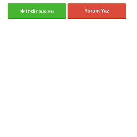
indir
Yorum Yaz
(0.02 MB)