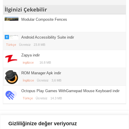
İlginizi Çekebilir
Modular Composite Fences
Android Accessibility Suite indir
Türkçe
Ücretsiz
23.8 MB
Zapya indir
ingilizce
16.8 MB
ROM Manager Apk indir
İngilizce
Ücretsiz
3,6 MB
Octopus Play Games WithGamepad Mouse Keyboard indir
Türkçe
Ücretsiz
14.3 MB
Gezi Seyahat
indirvip apk
Gizliliğinize değer veriyoruz