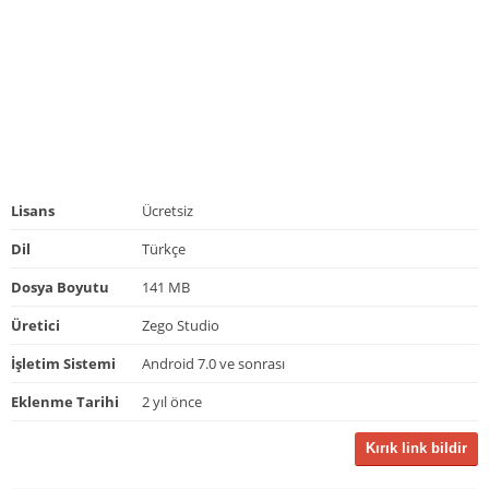
Lisans
Ücretsiz
Dil
Türkçe
Dosya Boyutu
141 MB
Üretici
Zego Studio
İşletim Sistemi
Android 7.0 ve sonrası
Eklenme Tarihi
2 yıl önce
Kırık link bildir