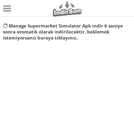
Android
Manage Supermarket Simulator Apk indir
6
saniye
sonra otomatik olarak indirilecektir, beklemek
Pc Oyunları
istemiyorsanız
buraya tıklayınız..
Windows
Android Oyunları
Apk Oyunları