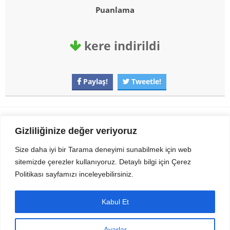
Puanlama
kere indirildi
Paylaş!
Tweetle!
Gezi Seyahat
indirvip apk
Gizliliğinize değer veriyoruz
Youtube
Rss
Size daha iyi bir Tarama deneyimi sunabilmek için web
sitemizde çerezler kullanıyoruz. Detaylı bilgi için Çerez
Sitemizden Son sürüm Program, Android Uygulama, Android Oyun, Apk
Politikası sayfamızı inceleyebilirsiniz.
Dosyalarını indirip güvenle bilgisayar ve cep telefonlarınızda kullanabilirsiniz.
İletişim için bizlere kasvax[@]hotmail.com adresinden ulaşabilirsiniz.
Tüm hakları saklıdır © 2014 - 2020 İzinsiz ve kaynak gösterilmeden alıntı
Kabul Et
yapılamaz.
Ayarlar