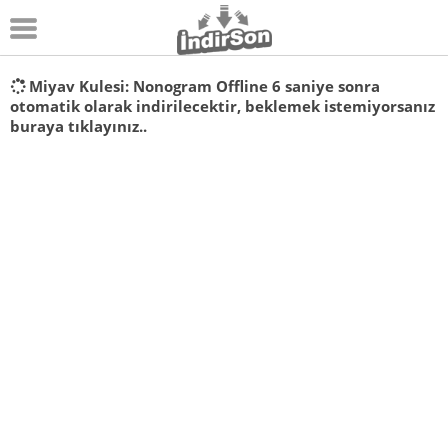
Android
Miyav Kulesi: Nonogram Offline
6
saniye sonra
otomatik olarak indirilecektir, beklemek istemiyorsanız
Pc Oyunları
buraya tıklayınız..
Windows
Android Oyunları
Apk Oyunları