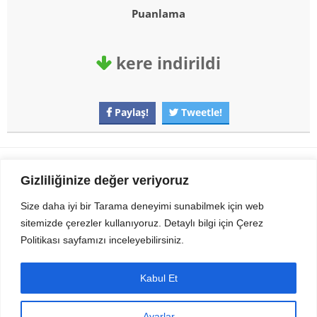
Puanlama
kere indirildi
Paylaş!
Tweetle!
Gezi Seyahat
indirvip apk
Gizliliğinize değer veriyoruz
Youtube
Rss
Size daha iyi bir Tarama deneyimi sunabilmek için web
sitemizde çerezler kullanıyoruz. Detaylı bilgi için Çerez
Sitemizden Son sürüm Program, Android Uygulama, Android Oyun, Apk
Politikası sayfamızı inceleyebilirsiniz.
Dosyalarını indirip güvenle bilgisayar ve cep telefonlarınızda kullanabilirsiniz.
İletişim için bizlere kasvax[@]hotmail.com adresinden ulaşabilirsiniz.
Tüm hakları saklıdır © 2014 - 2020 İzinsiz ve kaynak gösterilmeden alıntı
Kabul Et
yapılamaz.
Ayarlar