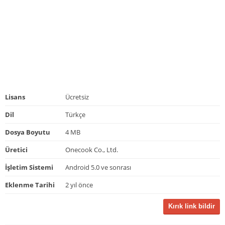
Lisans
Ücretsiz
Dil
Türkçe
Dosya Boyutu
4 MB
Üretici
Onecook Co., Ltd.
İşletim Sistemi
Android 5.0 ve sonrası
Eklenme Tarihi
2 yıl önce
Kırık link bildir