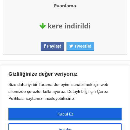
Puanlama
kere indirildi
Paylaş!
Tweetle!
Gezi Seyahat
indirvip apk
Gizliliğinize değer veriyoruz
Youtube
Rss
Size daha iyi bir Tarama deneyimi sunabilmek için web
sitemizde çerezler kullanıyoruz. Detaylı bilgi için Çerez
Sitemizden Son sürüm Program, Android Uygulama, Android Oyun, Apk
Politikası sayfamızı inceleyebilirsiniz.
Dosyalarını indirip güvenle bilgisayar ve cep telefonlarınızda kullanabilirsiniz.
İletişim için bizlere kasvax[@]hotmail.com adresinden ulaşabilirsiniz.
Tüm hakları saklıdır © 2014 - 2020 İzinsiz ve kaynak gösterilmeden alıntı
Kabul Et
yapılamaz.
Ayarlar