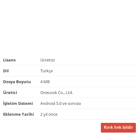
Lisans
Ücretsiz
Dil
Türkçe
Dosya Boyutu
4 MB
Üretici
Onecook Co., Ltd.
İşletim Sistemi
Android 5.0 ve sonrası
Eklenme Tarihi
2 yıl önce
Kırık link bildir