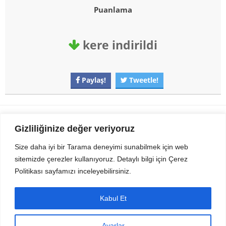
Puanlama
kere indirildi
Paylaş!
Tweetle!
Gezi Seyahat
indirvip apk
Gizliliğinize değer veriyoruz
Youtube
Rss
Size daha iyi bir Tarama deneyimi sunabilmek için web
sitemizde çerezler kullanıyoruz. Detaylı bilgi için Çerez
Sitemizden Son sürüm Program, Android Uygulama, Android Oyun, Apk
Politikası sayfamızı inceleyebilirsiniz.
Dosyalarını indirip güvenle bilgisayar ve cep telefonlarınızda kullanabilirsiniz.
İletişim için bizlere kasvax[@]hotmail.com adresinden ulaşabilirsiniz.
Tüm hakları saklıdır © 2014 - 2020 İzinsiz ve kaynak gösterilmeden alıntı
Kabul Et
yapılamaz.
Ayarlar