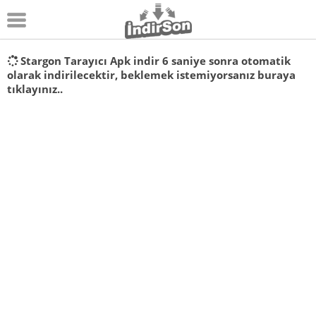
Android
Stargon Tarayıcı Apk indir
6
saniye sonra otomatik
olarak indirilecektir, beklemek istemiyorsanız
buraya
Pc Oyunları
tıklayınız..
Windows
Android Oyunları
Apk Oyunları