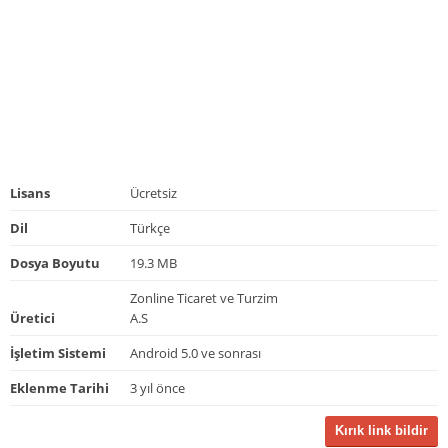
Lisans
Ücretsiz
Dil
Türkçe
Dosya Boyutu
19.3 MB
Zonline Ticaret ve Turzim
Üretici
A.S
İşletim Sistemi
Android 5.0 ve sonrası
Eklenme Tarihi
3 yıl önce
Kırık link bildir