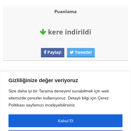
Puanlama
kere indirildi
Paylaş!
Tweetle!
Gezi Seyahat
indirvip apk
Gizliliğinize değer veriyoruz
Youtube
Rss
Size daha iyi bir Tarama deneyimi sunabilmek için web
sitemizde çerezler kullanıyoruz. Detaylı bilgi için Çerez
Sitemizden Son sürüm Program, Android Uygulama, Android Oyun, Apk
Politikası sayfamızı inceleyebilirsiniz.
Dosyalarını indirip güvenle bilgisayar ve cep telefonlarınızda kullanabilirsiniz.
İletişim için bizlere kasvax[@]hotmail.com adresinden ulaşabilirsiniz.
Tüm hakları saklıdır © 2014 - 2020 İzinsiz ve kaynak gösterilmeden alıntı
Kabul Et
yapılamaz.