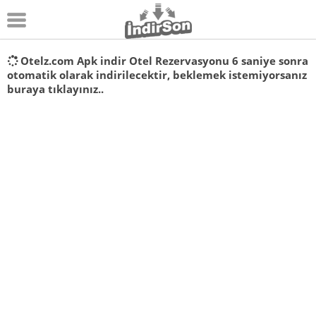
Android
Otelz.com Apk indir Otel Rezervasyonu
6
saniye sonra
otomatik olarak indirilecektir, beklemek istemiyorsanız
Pc Oyunları
buraya tıklayınız..
Windows
Android Oyunları
Apk Oyunları