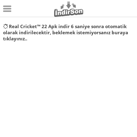
Android
Real Cricket™ 22 Apk indir
6
saniye sonra otomatik
olarak indirilecektir, beklemek istemiyorsanız
buraya
Pc Oyunları
tıklayınız..
Windows
Android Oyunları
Apk Oyunları