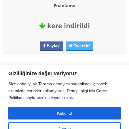
Puanlama
kere indirildi
Paylaş!
Tweetle!
Gezi Seyahat
indirvip apk
Gizliliğinize değer veriyoruz
Youtube
Rss
Size daha iyi bir Tarama deneyimi sunabilmek için web
sitemizde çerezler kullanıyoruz. Detaylı bilgi için Çerez
Sitemizden Son sürüm Program, Android Uygulama, Android Oyun, Apk
Politikası sayfamızı inceleyebilirsiniz.
Dosyalarını indirip güvenle bilgisayar ve cep telefonlarınızda kullanabilirsiniz.
İletişim için bizlere kasvax[@]hotmail.com adresinden ulaşabilirsiniz.
Tüm hakları saklıdır © 2014 - 2020 İzinsiz ve kaynak gösterilmeden alıntı
Kabul Et
yapılamaz.
Ayarlar