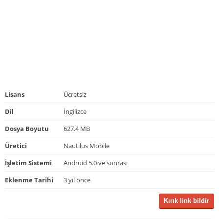
Lisans
Ücretsiz
Dil
İngilizce
Dosya Boyutu
627.4 MB
Üretici
Nautilus Mobile
İşletim Sistemi
Android 5.0 ve sonrası
Eklenme Tarihi
3 yıl önce
Kırık link bildir