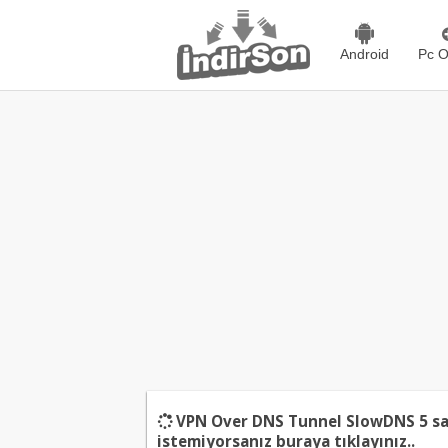
Android
Pc O
VPN Over DNS Tunnel SlowDNS
5
sa
istemiyorsanız
buraya tıklayınız..