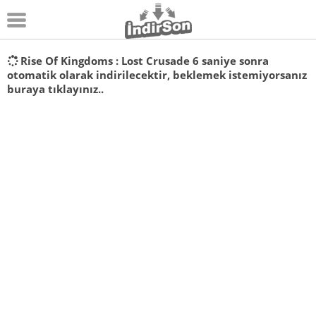
Android
Rise Of Kingdoms : Lost Crusade
5
saniye sonra
otomatik olarak indirilecektir, beklemek istemiyorsanız
Pc Oyunları
buraya tıklayınız..
Windows
Android Oyunları
Apk Oyunları