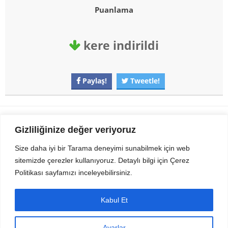
Puanlama
kere indirildi
Paylaş!
Tweetle!
Gezi Seyahat
indirvip apk
Gizliliğinize değer veriyoruz
Youtube
Rss
Size daha iyi bir Tarama deneyimi sunabilmek için web
sitemizde çerezler kullanıyoruz. Detaylı bilgi için Çerez
Sitemizden Son sürüm Program, Android Uygulama, Android Oyun, Apk
Politikası sayfamızı inceleyebilirsiniz.
Dosyalarını indirip güvenle bilgisayar ve cep telefonlarınızda kullanabilirsiniz.
İletişim için bizlere kasvax[@]hotmail.com adresinden ulaşabilirsiniz.
Tüm hakları saklıdır © 2014 - 2020 İzinsiz ve kaynak gösterilmeden alıntı
Kabul Et
yapılamaz.
Ayarlar