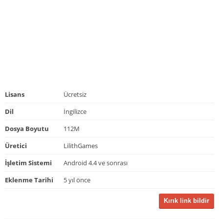
Lisans
Ücretsiz
Dil
İngilizce
Dosya Boyutu
112M
Üretici
LilithGames
İşletim Sistemi
Android 4.4 ve sonrası
Eklenme Tarihi
5 yıl önce
Kırık link bildir