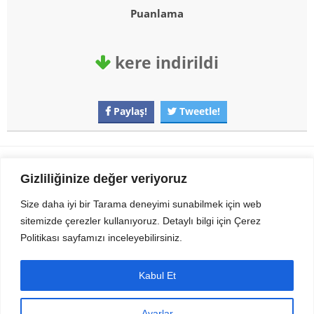
Puanlama
kere indirildi
Paylaş!
Tweetle!
Gezi Seyahat
indirvip apk
Gizliliğinize değer veriyoruz
Youtube
Rss
Size daha iyi bir Tarama deneyimi sunabilmek için web
sitemizde çerezler kullanıyoruz. Detaylı bilgi için Çerez
Sitemizden Son sürüm Program, Android Uygulama, Android Oyun, Apk
Politikası sayfamızı inceleyebilirsiniz.
Dosyalarını indirip güvenle bilgisayar ve cep telefonlarınızda kullanabilirsiniz.
İletişim için bizlere kasvax[@]hotmail.com adresinden ulaşabilirsiniz.
Tüm hakları saklıdır © 2014 - 2020 İzinsiz ve kaynak gösterilmeden alıntı
Kabul Et
yapılamaz.
Ayarlar