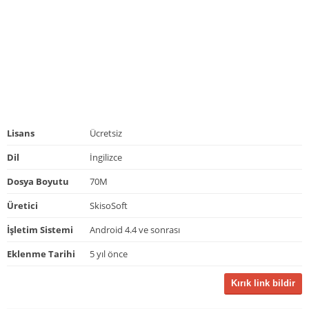
Lisans
Ücretsiz
Dil
İngilizce
Dosya Boyutu
70M
Üretici
SkisoSoft
İşletim Sistemi
Android 4.4 ve sonrası
Eklenme Tarihi
5 yıl önce
Kırık link bildir