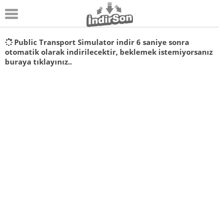
Android
Public Transport Simulator indir
6
saniye sonra
otomatik olarak indirilecektir, beklemek istemiyorsanız
Pc Oyunları
buraya tıklayınız..
Windows
Android Oyunları
Apk Oyunları