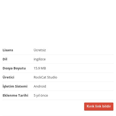
Lisans
Ücretsiz
Dil
ingilizce
Dosya Boyutu
15.9 MB
Üretici
RockCat Studio
İşletim Sistemi
Android
Eklenme Tarihi
5 yıl önce
Kırık link bildir