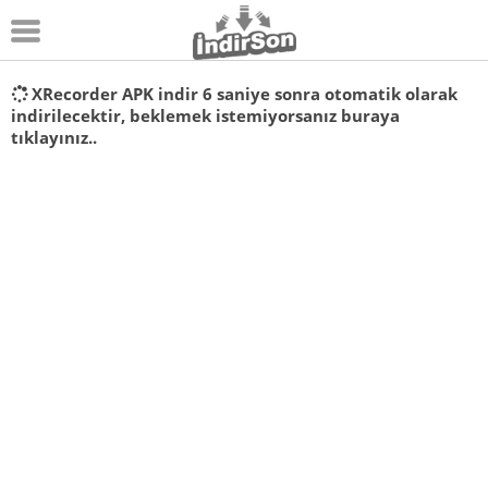
Android
XRecorder APK indir
6
saniye sonra otomatik olarak
indirilecektir, beklemek istemiyorsanız
buraya
Pc Oyunları
tıklayınız..
Windows
Android Oyunları
Apk Oyunları