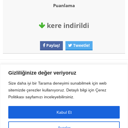
Puanlama
kere indirildi
Paylaş!
Tweetle!
Gezi Seyahat
indirvip apk
Gizliliğinize değer veriyoruz
Youtube
Rss
Size daha iyi bir Tarama deneyimi sunabilmek için web
sitemizde çerezler kullanıyoruz. Detaylı bilgi için Çerez
Sitemizden Son sürüm Program, Android Uygulama, Android Oyun, Apk
Politikası sayfamızı inceleyebilirsiniz.
Dosyalarını indirip güvenle bilgisayar ve cep telefonlarınızda kullanabilirsiniz.
İletişim için bizlere kasvax[@]hotmail.com adresinden ulaşabilirsiniz.
Tüm hakları saklıdır © 2014 - 2020 İzinsiz ve kaynak gösterilmeden alıntı
Kabul Et
yapılamaz.
Ayarlar