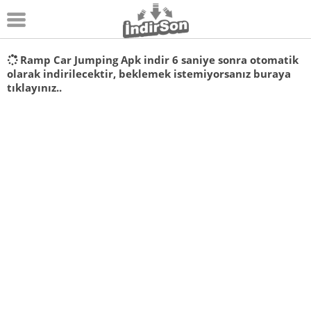
Android
Ramp Car Jumping Apk indir
5
saniye sonra otomatik
olarak indirilecektir, beklemek istemiyorsanız
buraya
Pc Oyunları
tıklayınız..
Windows
Android Oyunları
Apk Oyunları