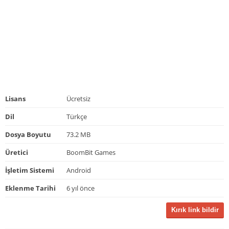
Lisans
Ücretsiz
Dil
Türkçe
Dosya Boyutu
73.2 MB
Üretici
BoomBit Games
İşletim Sistemi
Android
Eklenme Tarihi
6 yıl önce
Kırık link bildir