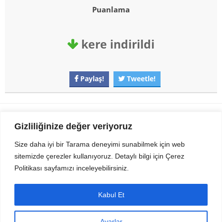
Puanlama
kere indirildi
Paylaş!
Tweetle!
Gezi Seyahat
indirvip apk
Gizliliğinize değer veriyoruz
Youtube
Rss
Size daha iyi bir Tarama deneyimi sunabilmek için web
sitemizde çerezler kullanıyoruz. Detaylı bilgi için Çerez
Sitemizden Son sürüm Program, Android Uygulama, Android Oyun, Apk
Politikası sayfamızı inceleyebilirsiniz.
Dosyalarını indirip güvenle bilgisayar ve cep telefonlarınızda kullanabilirsiniz.
İletişim için bizlere kasvax[@]hotmail.com adresinden ulaşabilirsiniz.
Tüm hakları saklıdır © 2014 - 2020 İzinsiz ve kaynak gösterilmeden alıntı
Kabul Et
yapılamaz.
Ayarlar