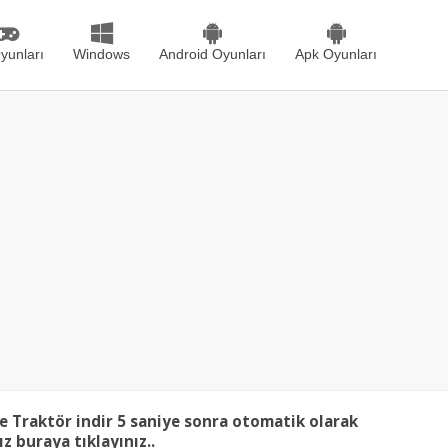
yunları
Windows
Android Oyunları
Apk Oyunları
e Traktör indir
5
saniye sonra otomatik olarak
nız
buraya tıklayınız..