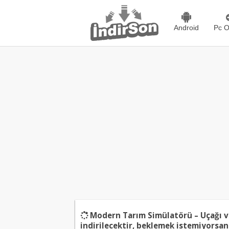
Android
Pc O
Modern Tarım Simülatörü – Uçağı v
indirilecektir, beklemek istemiyorsa