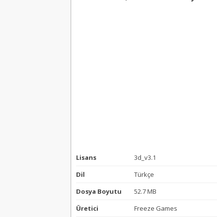
Lisans
3d_v3.1
Dil
Türkçe
Dosya Boyutu
52.7 MB
Üretici
Freeze Games