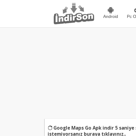
Android
Pc O
Google Maps Go Apk indir
5
saniye 
istemiyorsanız
buraya tıklayınız..