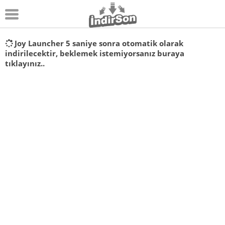
Android
Joy Launcher
5
saniye sonra otomatik olarak
indirilecektir, beklemek istemiyorsanız
buraya
Pc Oyunları
tıklayınız..
Windows
Android Oyunları
Apk Oyunları