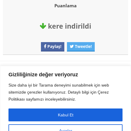
Puanlama
kere indirildi
Paylaş!
Tweetle!
Gezi Seyahat
indirvip apk
Gizliliğinize değer veriyoruz
Youtube
Rss
Size daha iyi bir Tarama deneyimi sunabilmek için web
sitemizde çerezler kullanıyoruz. Detaylı bilgi için Çerez
Sitemizden Son sürüm Program, Android Uygulama, Android Oyun, Apk
Politikası sayfamızı inceleyebilirsiniz.
Dosyalarını indirip güvenle bilgisayar ve cep telefonlarınızda kullanabilirsiniz.
İletişim için bizlere kasvax[@]hotmail.com adresinden ulaşabilirsiniz.
Tüm hakları saklıdır © 2014 - 2020 İzinsiz ve kaynak gösterilmeden alıntı
Kabul Et
yapılamaz.
Ayarlar