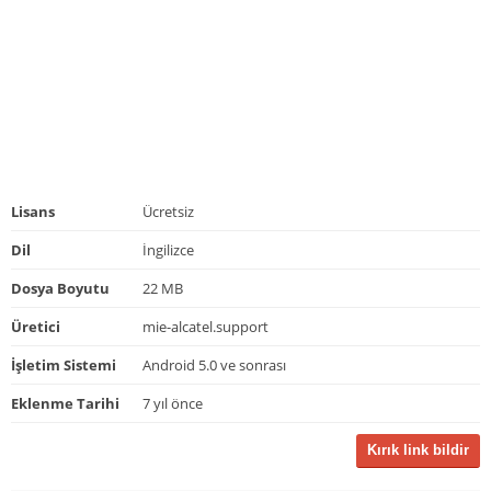
Lisans
Ücretsiz
Dil
İngilizce
Dosya Boyutu
22 MB
Üretici
mie-alcatel.support
İşletim Sistemi
Android 5.0 ve sonrası
Eklenme Tarihi
7 yıl önce
Kırık link bildir