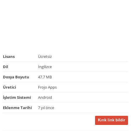
Lisans
Ücretsiz
Dil
İngilizce
Dosya Boyutu
47.7 MB
Üretici
Frojo Apps
İşletim Sistemi
Android
Eklenme Tarihi
7 yıl önce
Kırık link bildir