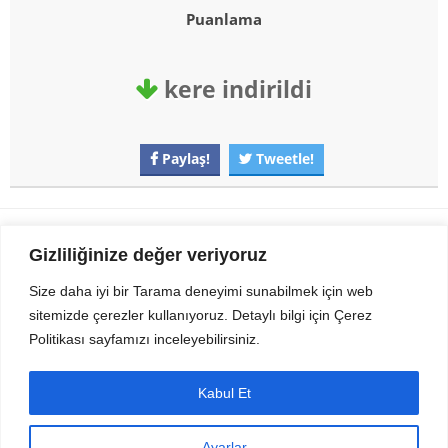
Puanlama
kere indirildi
Paylaş!
Tweetle!
Gezi Seyahat
indirvip apk
Gizliliğinize değer veriyoruz
Youtube
Rss
Size daha iyi bir Tarama deneyimi sunabilmek için web
sitemizde çerezler kullanıyoruz. Detaylı bilgi için Çerez
Sitemizden Son sürüm Program, Android Uygulama, Android Oyun, Apk
Politikası sayfamızı inceleyebilirsiniz.
Dosyalarını indirip güvenle bilgisayar ve cep telefonlarınızda kullanabilirsiniz.
İletişim için bizlere kasvax[@]hotmail.com adresinden ulaşabilirsiniz.
Tüm hakları saklıdır © 2014 - 2020 İzinsiz ve kaynak gösterilmeden alıntı
Kabul Et
yapılamaz.
Ayarlar