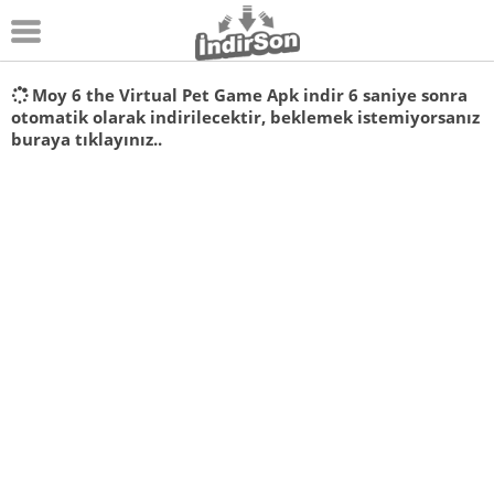
Android
Moy 6 the Virtual Pet Game Apk indir
6
saniye sonra
otomatik olarak indirilecektir, beklemek istemiyorsanız
Pc Oyunları
buraya tıklayınız..
Windows
Android Oyunları
Apk Oyunları