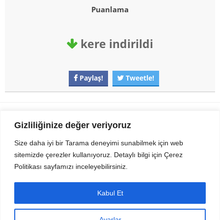
Puanlama
kere indirildi
Paylaş!
Tweetle!
Gezi Seyahat
indirvip apk
Gizliliğinize değer veriyoruz
Youtube
Rss
Size daha iyi bir Tarama deneyimi sunabilmek için web
sitemizde çerezler kullanıyoruz. Detaylı bilgi için Çerez
Sitemizden Son sürüm Program, Android Uygulama, Android Oyun, Apk
Politikası sayfamızı inceleyebilirsiniz.
Dosyalarını indirip güvenle bilgisayar ve cep telefonlarınızda kullanabilirsiniz.
İletişim için bizlere kasvax[@]hotmail.com adresinden ulaşabilirsiniz.
Tüm hakları saklıdır © 2014 - 2020 İzinsiz ve kaynak gösterilmeden alıntı
Kabul Et
yapılamaz.
Ayarlar