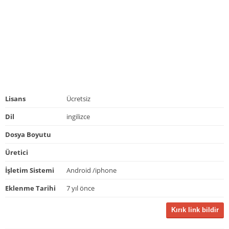
Lisans
Ücretsiz
Dil
ingilizce
Dosya Boyutu
Üretici
İşletim Sistemi
Android /iphone
Eklenme Tarihi
7 yıl önce
Kırık link bildir