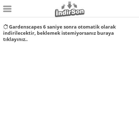
Android
Gardenscapes
6
saniye sonra otomatik olarak
indirilecektir, beklemek istemiyorsanız
buraya
Pc Oyunları
tıklayınız..
Windows
Android Oyunları
Apk Oyunları