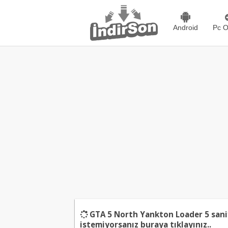
Android
Pc O
GTA 5 North Yankton Loader
5
sani
istemiyorsanız
buraya tıklayınız..